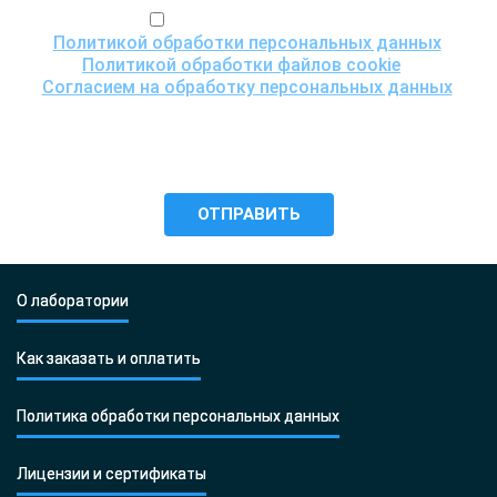
Я ознакомился(ась) с
Политикой обработки персональных данных
,
Политикой обработки файлов cookie
и
Согласием на обработку персональных данных
,
понимаю цели обработки моих персональных данных,
включая возможность их трансграничной передачи
для проведения исследования, и даю согласие ООО
«Центр ДНК тест» на их обработку.
О лаборатории
Как заказать и оплатить
Политика обработки персональных данных
Лицензии и сертификаты