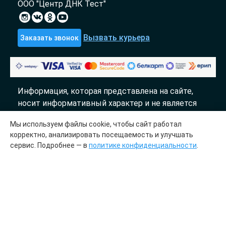
ООО "Центр ДНК Тест"
Вызвать курьера
Заказать звонок
Информация, которая представлена на сайте,
носит информативный характер и не является
публичной офертой.
Мы используем файлы cookie, чтобы сайт работал
«DTL» 2017-2026
корректно, анализировать посещаемость и улучшать
сервис. Подробнее — в
политике конфиденциальности
.
Молекулярно генетический центр «ДТЛ»
сотрудничает с лабораториями «InLab genetics»
Медицинская лицензия № ЛО41-01148-
78/00644845 от 23.03.2023
ООО «Центр ДНК тест», УИП 193700536.
Зарегистрировано 27 июля 2023 года в Отделе